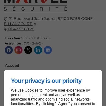
71 Boulevard Jean Jaurès,
92100
BOULOGNE-
BILLANCOURT
01 42 53 88 28
Lun - Ven :
08h - 18h (Bureau)
Astreintes :
7j/7 - 24h/24
Accueil
Contactez-nous
Your privacy is our priority
Mentions légales
Plan du site
We use Cookies to improve user experience by
personalising content and ads, as well as
analyzing traffic and optimizing social networks
functionalities. By clicking "I Agree" you consent to