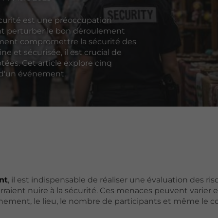
écurité est une préoccupation
nt perturber le bon déroulement
ement compromettre la sécurité des
e et sécurisée, il est crucial de
ées. Cet article explore cinq
rs d'un événement.
nt
, il est indispensable de réaliser une évaluation des ris
rraient nuire à la sécurité. Ces menaces peuvent varier 
nement, le lieu, le nombre de participants et même le c