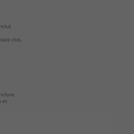
nclut
ace clos,
inclure
s et