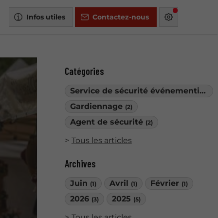
Infos utiles
Contactez-nous
Catégories
Service de sécurité événementielle
Gardiennage
(2)
Agent de sécurité
(2)
Tous les articles
Archives
Juin
Avril
Février
(1)
(1)
(1)
2026
2025
(3)
(5)
Tous les articles