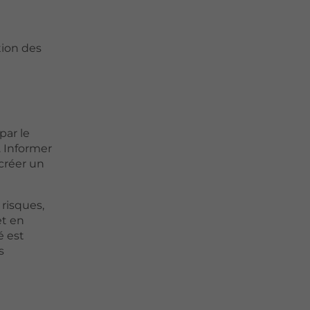
stion des
par le
. Informer
créer un
risques,
et en
é est
s