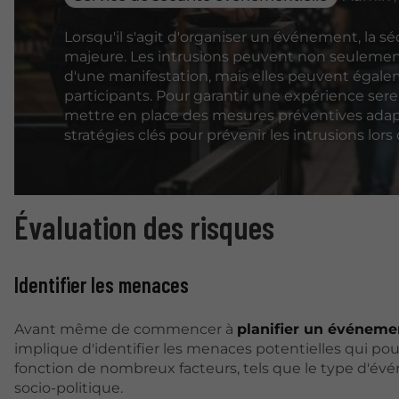
Lorsqu'il s'agit d'organiser un événement, la s
majeure. Les intrusions peuvent non seuleme
d'une manifestation, mais elles peuvent égal
participants. Pour garantir une expérience serein
mettre en place des mesures préventives adapt
stratégies clés pour prévenir les intrusions lo
Évaluation des risques
Identifier les menaces
Avant même de commencer à
planifier un événeme
implique d'identifier les menaces potentielles qui pou
fonction de nombreux facteurs, tels que le type d'évé
socio-politique.