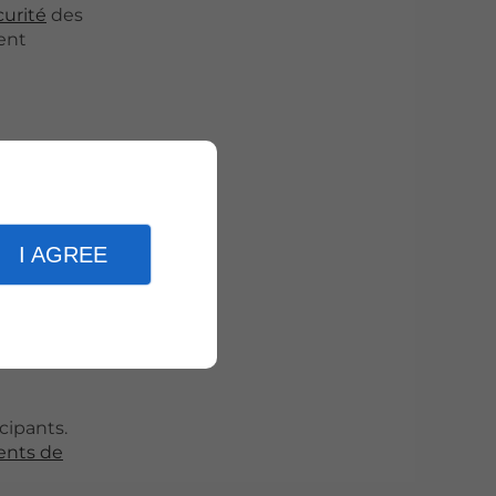
curité
des
ent
ement. En
I AGREE
 site. De
orçant la
cipants.
ents de