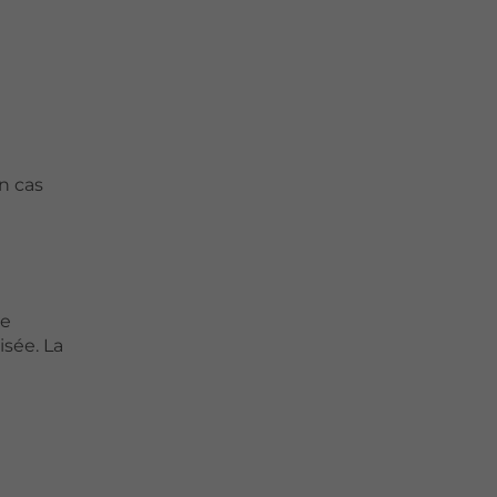
n cas
ne
isée. La